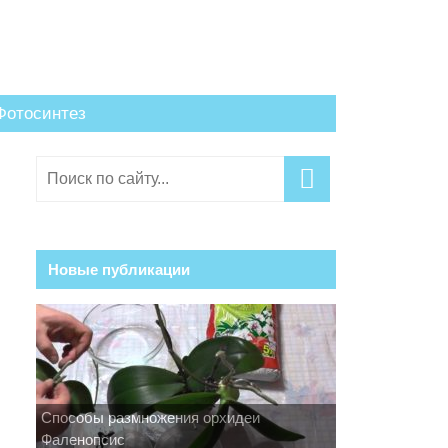
Фотосинтез
Новые публикации
Способы размножения орхидеи
Фаленопсис