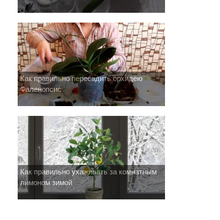
Как правильно пересадить орхидею
Фаленопсис
Как правильно ухаживать за комнатным
лимоном зимой