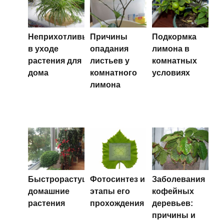
Неприхотливые
Причины
Подкормка
в уходе
опадания
лимона в
растения для
листьев у
комнатных
дома
комнатного
условиях
лимона
Быстрорастущие
Фотосинтез и
Заболевания
домашние
этапы его
кофейных
растения
прохождения
деревьев:
причины и