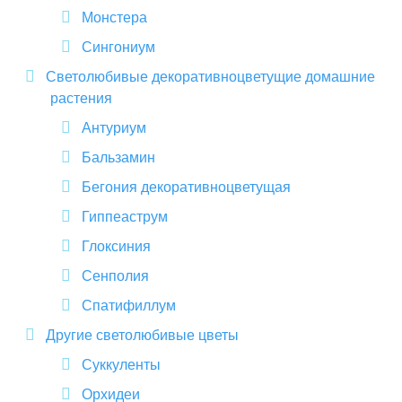
Монстера
Сингониум
Светолюбивые декоративноцветущие домашние
растения
Антуриум
Бальзамин
Бегония декоративноцветущая
Гиппеаструм
Глоксиния
Сенполия
Спатифиллум
Другие светолюбивые цветы
Суккуленты
Орхидеи